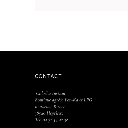
CONTACT
Chloélia Institut
Boutique agréée Y
on-Ka et LPG
10 avenue Rozier
38540 Heyrieux
Tél:
04 72 54 42 38