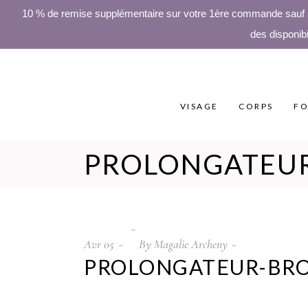
10 % de remise supplémentaire sur votre 1ère commande sauf sur
des disponibi
VISAGE
CORPS
FO
PROLONGATEU
Avr
05
By
Magalie Archeny
PROLONGATEUR-BR