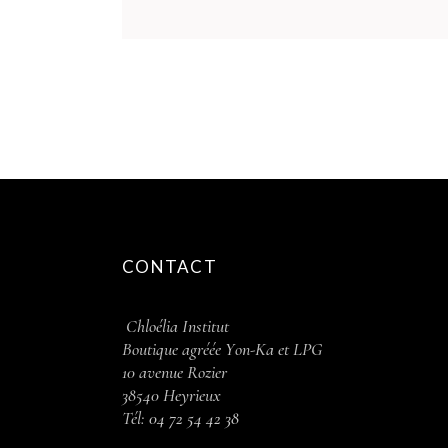
CONTACT
Chloélia Institut
Boutique agréée Y
on-Ka et LPG
10 avenue Rozier
38540 Heyrieux
Tél:
04 72 54 42 38