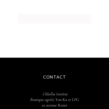
CONTACT
Chloélia Institut
Boutique agréée Y
on-Ka et LPG
10 avenue Rozier