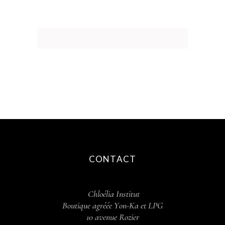
CONTACT
Chloélia Institut
Boutique agréée Y
on-Ka et LPG
10 avenue Rozier