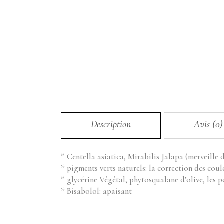
Description
Avis (0)
* Centella asiatica, Mirabilis Jalapa (merveille 
* pigments verts naturels: la correction des cou
* glycérine Végétal, phytosqualane d’olive, les p
* Bisabolol: apaisant