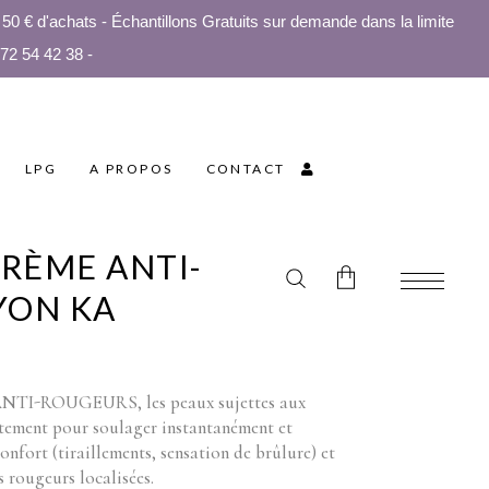
0 € d'achats - Échantillons Gratuits sur demande dans la limite
 72 54 42 38 -
LPG
A PROPOS
CONTACT
CRÈME ANTI-
YON KA
L
RRENT
CE
Aucun produit
TI-ROUGEURS, les peaux sujettes aux
0€.
itement pour soulager instantanément et
onfort (tiraillements, sensation de brûlure) et
 rougeurs localisées.