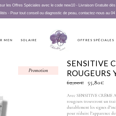
 les Offres Spéciales avec le code new10 - Livraison Gratuite dès 5
lités - Pour tout conseil ou diagnostic de peau, contactez-nous au 04
R MEN
SOLAIRE
OFFRES SPÉCIALES
SENSITIVE 
Promotion
ROUGEURS 
ORIGINA
CU
62,00
€
55,80
€
PRICE
PRI
WAS:
IS:
Avec SENSITIVE CRÈME AN
62,00€.
55,8
rougeurs trouveront un tra
durablement les signes d’inc
pour réduire l’apparence des