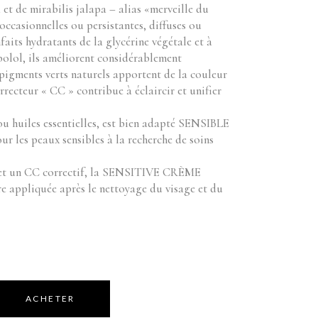
 et de mirabilis jalapa – alias «merveille du
occasionnelles ou persistantes, diffuses ou
faits hydratants de la glycérine végétale et à
bolol, ils améliorent considérablement
 pigments verts naturels apportent de la couleur
orrecteur « CC » contribue à éclaircir et unifier
ou huiles essentielles, est bien adapté SENSIBLE
es peaux sensibles à la recherche de soins
n et un CC correctif, la SENSITIVE CRÈME
ppliquée après le nettoyage du visage et du
ACHETER