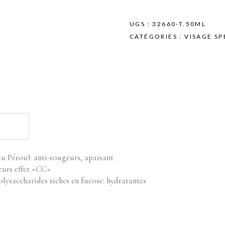
Anti-
Rougeurs
Yon
UGS :
32660-T.50ML
Ka
CATÉGORIES :
VISAGE SP
quantity
du Pérou): anti-rougeurs, apaisant
leurs effet «CC»
olysaccharides riches en fucose: hydratantes