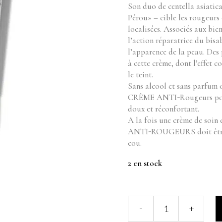
Son duo de centella asiatica
Pérou» – cible les rougeurs 
localisées. Associés aux bien
l’action réparatrice du bisa
l’apparence de la peau. Des
à cette crème, dont l’effet c
le teint.
Sans alcool et sans parfum 
CRÈME ANTI-Rougeurs pour l
doux et réconfortant.
A la fois une crème de soi
ANTI-ROUGEURS doit être a
cou.
2 en stock
Sensitive
-
+
Crème